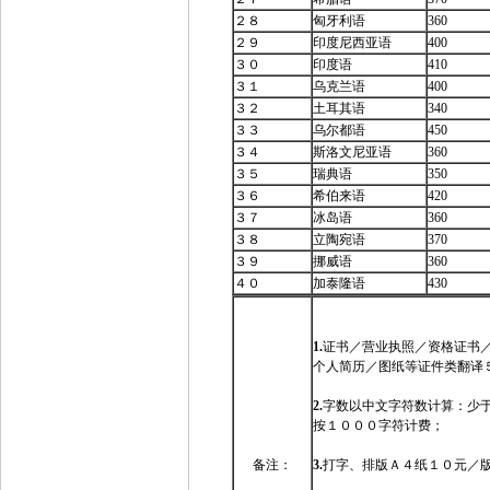
２８
匈牙利语
360
２９
印度尼西亚语
400
３０
印度语
410
３１
乌克兰语
400
３２
土耳其语
340
３３
乌尔都语
450
３４
斯洛文尼亚语
360
３５
瑞典语
350
３６
希伯来语
420
３７
冰岛语
360
３８
立陶宛语
370
３９
挪威语
360
４０
加泰隆语
430
1.
证书／营业执照／资格证书
个人简历／图纸等证件类翻
2.
字数以中文字符数计算：少
按１０００字符计费；
备注：
3.
打字、排版Ａ４纸１０元／