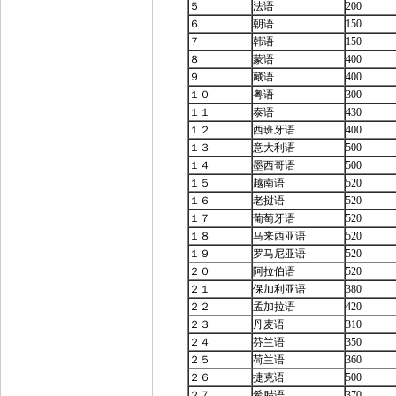
５
法语
200
６
朝语
150
７
韩语
150
８
蒙语
400
９
藏语
400
１０
粤语
300
１１
泰语
430
１２
西班牙语
400
１３
意大利语
500
１４
墨西哥语
500
１５
越南语
520
１６
老挝语
520
１７
葡萄牙语
520
１８
马来西亚语
520
１９
罗马尼亚语
520
２０
阿拉伯语
520
２１
保加利亚语
380
２２
孟加拉语
420
２３
丹麦语
310
２４
芬兰语
350
２５
荷兰语
360
２６
捷克语
500
２７
希腊语
370