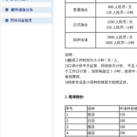
800 人民币 / 天
普通场合
120 人民币 / 小时
1200 人民币 / 天
正式场合
250 人民币 / 小时
5000 人民币 / 天
同声传译
1000 人民币 / 小时
说明：
1)翻译工作时间为 8 小时 / 天 / 人。
2)口译计价半天起算，同传按天计价。 不足 4
个工作日计算； 加班每超过 1 小时，按表
食宿费用。
3)特殊专业及小语种价格双方协商定价。
2. 笔译报价:
单位：元
序号
语种
中译外价
１
英语
150
２
日语
180
３
俄语
180
４
德语
200