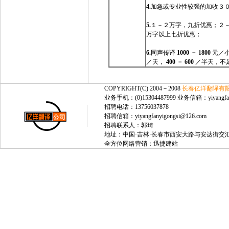
4.
加急或专业性较强的加收３
5.
１－２万字，九折优惠；２
万字以上七折优惠；
6.
同声传译
1000 － 1800
元／
／天，
400 － 600
／半天，不
COPYRIGHT(C) 2004－2008
长春亿洋翻译有
业务手机：(0)15304487999 业务信箱：yiyangfan
招聘电话：13756037878
招聘信箱：yiyangfanyigongsi@126.com
招聘联系人：郭琦
地址：中国·吉林·长春市西安大路与安达街交汇处，绿
全方位网络营销：
迅捷建站