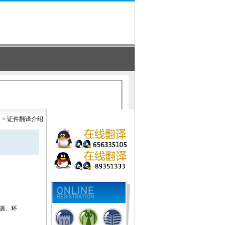
围
>
证件翻译介绍
源、环