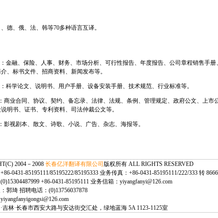
：
、德、俄、法、韩等70多种语言互译。
：
贸易：金融、保险、人事、财务、市场分析、可行性报告、年度报告、公司章程销售手册
简介、标书文件、招商资料、新闻发布等。
技术：科学论文、说明书、用户手册、设备安装手册、技术规范、行业标准等。
类：商业合同、协议、契约、备忘录、法律、法规、条例、管理规定、政府公文、上市
股说明书、证书、专利资料、司法仲裁公文等。
类：影视剧本、散文、诗歌、小说、广告、杂志、海报等。
T(C) 2004－2008
长春亿洋翻译有限公司
版权所有 ALL RIGHTS RESERVED
0431-85195111/85195222/85195333 业务传真：+86-0431-85195111/222/333 转 8666
15304487999 +86-0431-85195111 业务信箱：yiyangfanyi@126.com
郭琦 招聘电话：(0)13756037878
angfanyigongsi@126.com
吉林·长春市西安大路与安达街交汇处，绿地蓝海 5A 1123-1125室